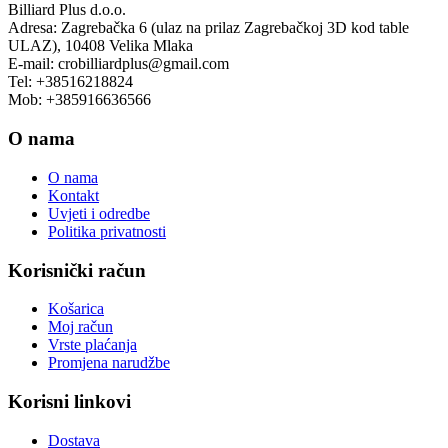
Billiard Plus d.o.o.
se
Adresa: Zagrebačka 6 (ulaz na prilaz Zagrebačkoj 3D kod table
mogu
ULAZ), 10408 Velika Mlaka
odabrati
E-mail: crobilliardplus@gmail.com
na
Tel: +38516218824
stranici
Mob: +385916636566
proizvoda
O nama
O nama
Kontakt
Uvjeti i odredbe
Politika privatnosti
Korisnički račun
Košarica
Moj račun
Vrste plaćanja
Promjena narudžbe
Korisni linkovi
Dostava