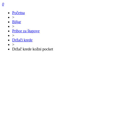
0
Početna
>
Biljar
>
Pribor za štapove
>
Držači krede
>
Držač krede kožni pocket