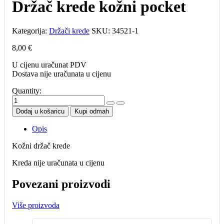
Držač krede kožni pocket
Kategorija:
Držači krede
SKU:
34521-1
8,00
€
U cijenu uračunat PDV
Dostava nije uračunata u cijenu
Quantity:
Držač
krede
Dodaj u košaricu
Kupi odmah
kožni
pocket
Opis
količina
Kožni držač krede
Kreda nije uračunata u cijenu
Povezani proizvodi
Više proizvoda