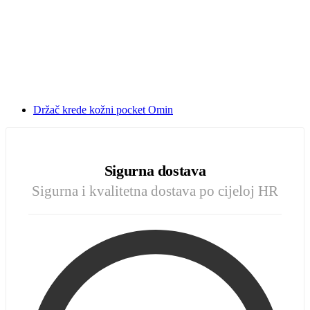
Držač krede kožni pocket Omin
Sigurna dostava
Sigurna i kvalitetna dostava po cijeloj HR