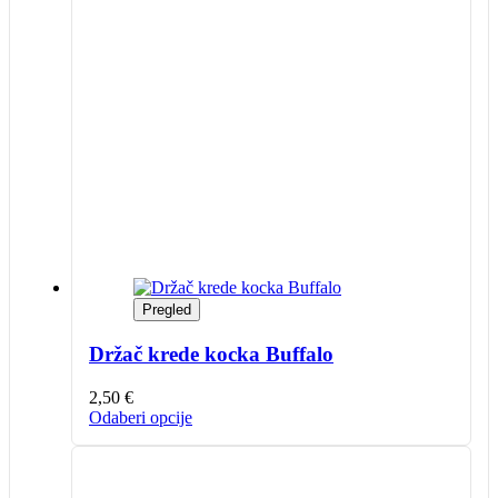
Pregled
Držač krede kocka Buffalo
2,50
€
Ovaj
Odaberi opcije
proizvod
ima
više
varijanti.