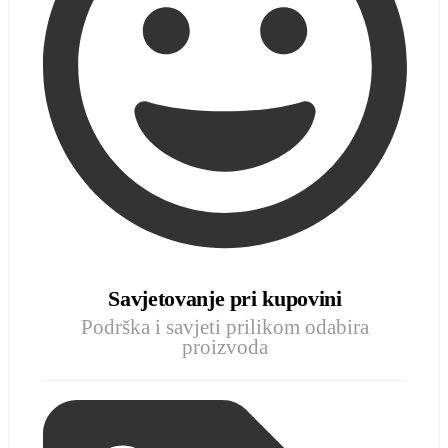
Savjetovanje pri kupovini
Podrška i savjeti prilikom odabira
proizvoda