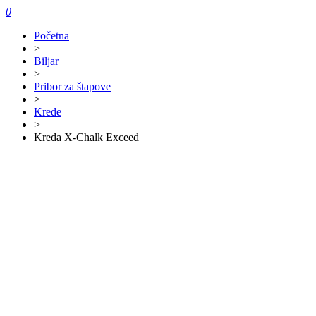
0
Početna
>
Biljar
>
Pribor za štapove
>
Krede
>
Kreda X-Chalk Exceed