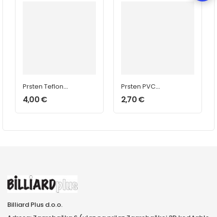
Prsten Teflon
Prsten PVC
Fiber
Classic 14 mm
4,00
€
2,70
€
Billiard Plus d.o.o.