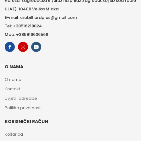
Adresa: Zagrebačka 6 (ulaz na prilaz Zagrebačkoj 3D kod table
ULAZ), 10408 Velika Mlaka
E-mail: crobilliardplus@gmail.com
Tel: +38516218824
Mob: +385916636566
O NAMA
O nama
Kontakt
Uvjeti i odredbe
Politika privatnosti
KORISNIČKI RAČUN
Košarica