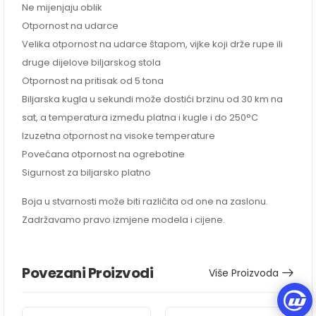
Ne mijenjaju oblik
Otpornost na udarce
Velika otpornost na udarce štapom, vijke koji drže rupe ili
druge dijelove biljarskog stola
Otpornost na pritisak od 5 tona
Biljarska kugla u sekundi može dostići brzinu od 30 km na
sat, a temperatura između platna i kugle i do 250°C
Izuzetna otpornost na visoke temperature
Povećana otpornost na ogrebotine
Sigurnost za biljarsko platno
Boja u stvarnosti može biti različita od one na zaslonu.
Zadržavamo pravo izmjene modela i cijene.
Povezani Proizvodi
Više Proizvoda