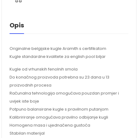
Opis
Originalne belgijske kugle Aramith s certifikatom
Kugle standardne kvalitete za english pool biljar
Kugle od vrhunskih fenolnih smola
Do konačnog proizvoda potrebna su 23 dana u 13
proizvodnih procesa
Računalna tehnologija omogućava pouzdan promjer i
uvijek iste boje
Potpuno balansirane kugle s pravilnom putanjom
Kalibririranje omogućava pravilno odbijanje kugli
Homogena masa i ujednačena gustoća
Stabilan materijal