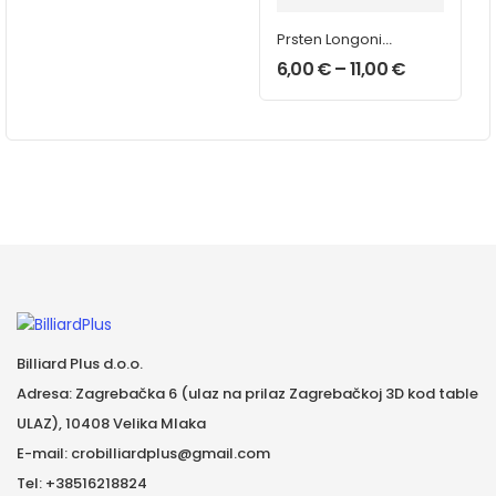
Prsten Longoni
JBR
6,00
€
–
11,00
€
Billiard Plus d.o.o.
Adresa: Zagrebačka 6 (ulaz na prilaz Zagrebačkoj 3D kod table
ULAZ), 10408 Velika Mlaka
E-mail: crobilliardplus@gmail.com
Tel: +38516218824