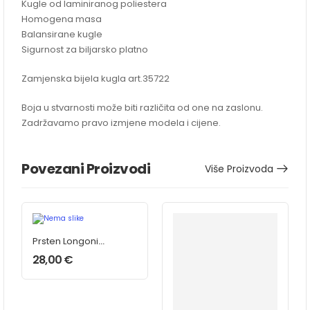
Kugle od laminiranog poliestera
Homogena masa
Balansirane kugle
Sigurnost za biljarsko platno
Zamjenska bijela kugla art.35722
Boja u stvarnosti može biti različita od one na zaslonu.
Zadržavamo pravo izmjene modela i cijene.
Povezani Proizvodi
Više Proizvoda
Prsten Longoni
Luna Nera
28,00
€