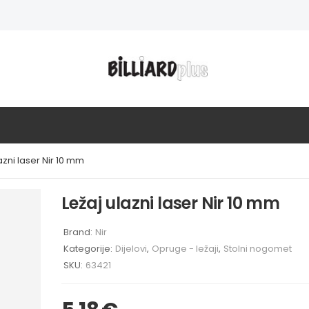
azni laser Nir 10 mm
Ležaj ulazni laser Nir 10 mm
Brand:
Nir
Kategorije:
Dijelovi
,
Opruge - ležaji
,
Stolni nogomet
SKU:
63421