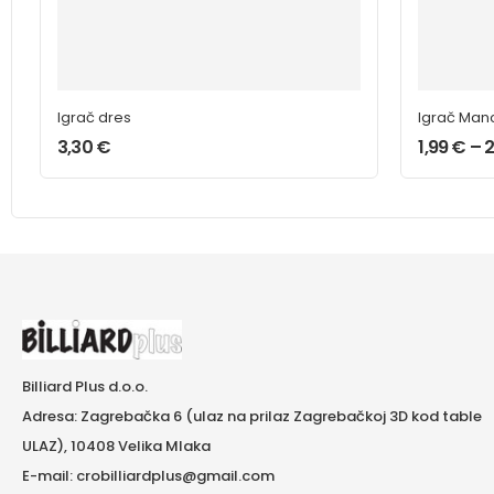
Igrač dres
Igrač Man
3,30
€
1,99
€
–
Billiard Plus d.o.o.
Adresa: Zagrebačka 6 (ulaz na prilaz Zagrebačkoj 3D kod table
ULAZ), 10408 Velika Mlaka
E-mail: crobilliardplus@gmail.com