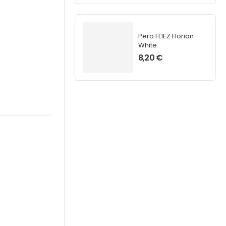
Pero FL1EZ Florian
White
8,20
€