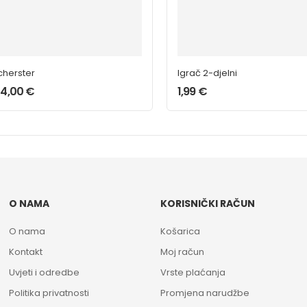
cherster
Igrač 2-djelni
24,00
€
1,99
€
O NAMA
KORISNIČKI RAČUN
O nama
Košarica
Kontakt
Moj račun
Uvjeti i odredbe
Vrste plaćanja
Politika privatnosti
Promjena narudžbe