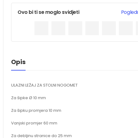
Ovo bi ti se moglo svidjeti
Pogleda
Opis
ULAZNI LEŽAJ ZA STOLNI NOGOMET
Za šipke Ø 10 mm
Za šipku promjera 10 mm
Vanjski promjer 60 mm
Za debljinu stranice do 25 mm