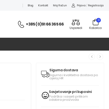
Prijava
/
Registracija
Blog
Kontakt
Moj Račun
0
+385 (0)91 66 365 66
Usporedi
Košarica
Sigurna dostava
Sigurna i kvalitetna dostava po
cijeloj HR
Savjetovanje pri kupovini
Podrška i savjeti prilikom
odabira proizvoda