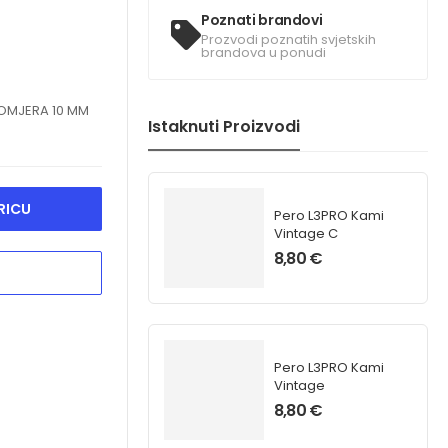
Poznati brandovi
Prozvodi poznatih svjetskih
brandova u ponudi
ROMJERA 10 MM
Istaknuti Proizvodi
RICU
Pero L3PRO Kami
Vintage C
8,80
€
Pero L3PRO Kami
Vintage
8,80
€