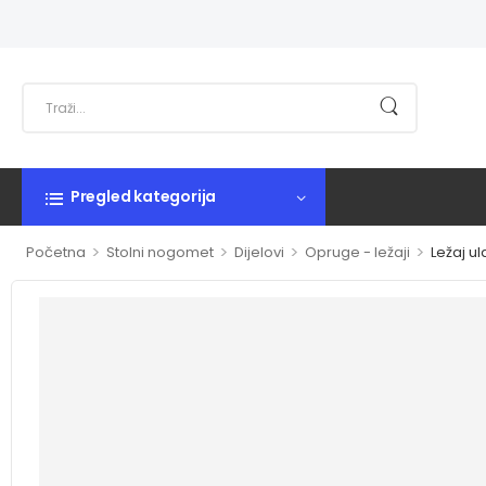
Pregled kategorija
>
>
>
>
Početna
Stolni nogomet
Dijelovi
Opruge - ležaji
Ležaj ul