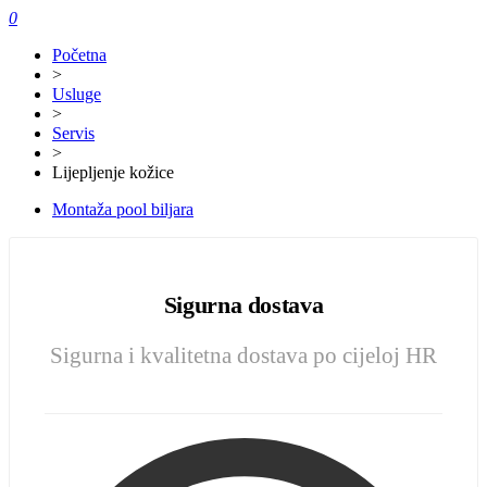
0
Početna
>
Usluge
>
Servis
>
Lijepljenje kožice
Montaža pool biljara
Sigurna dostava
Sigurna i kvalitetna dostava po cijeloj HR