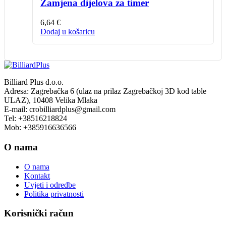
Zamjena dijelova za timer
6,64
€
Dodaj u košaricu
Billiard Plus d.o.o.
Adresa: Zagrebačka 6 (ulaz na prilaz Zagrebačkoj 3D kod table
ULAZ), 10408 Velika Mlaka
E-mail: crobilliardplus@gmail.com
Tel: +38516218824
Mob: +385916636566
O nama
O nama
Kontakt
Uvjeti i odredbe
Politika privatnosti
Korisnički račun