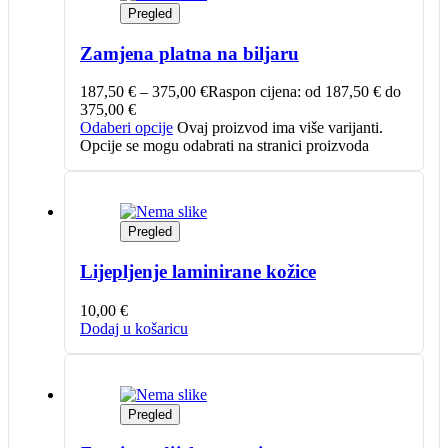
Pregled
Zamjena platna na biljaru
187,50
€
–
375,00
€
Raspon cijena: od 187,50 € do
375,00 €
Odaberi opcije
Ovaj proizvod ima više varijanti.
Opcije se mogu odabrati na stranici proizvoda
Pregled
Lijepljenje laminirane kožice
10,00
€
Dodaj u košaricu
Pregled