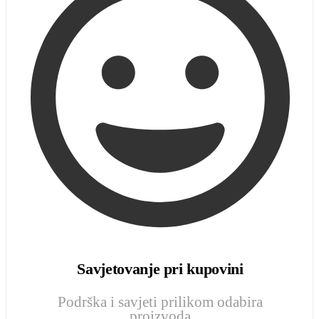
Savjetovanje pri kupovini
Podrška i savjeti prilikom odabira
proizvoda