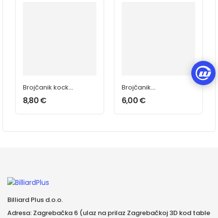
Brojčanik kocke
Brojčanik
Garlando
kockice
8,80
€
6,00
€
Billiard Plus d.o.o.
Adresa: Zagrebačka 6 (ulaz na prilaz Zagrebačkoj 3D kod table