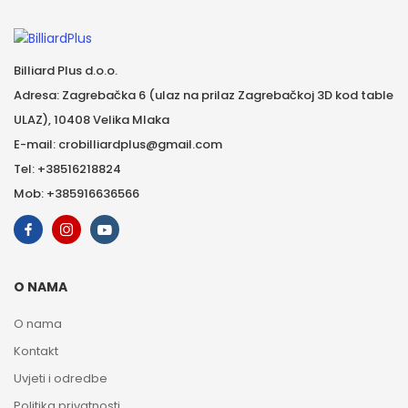
Billiard Plus d.o.o.
Adresa: Zagrebačka 6 (ulaz na prilaz Zagrebačkoj 3D kod table
ULAZ), 10408 Velika Mlaka
E-mail: crobilliardplus@gmail.com
Tel: +38516218824
Mob: +385916636566
O NAMA
O nama
Kontakt
Uvjeti i odredbe
Politika privatnosti