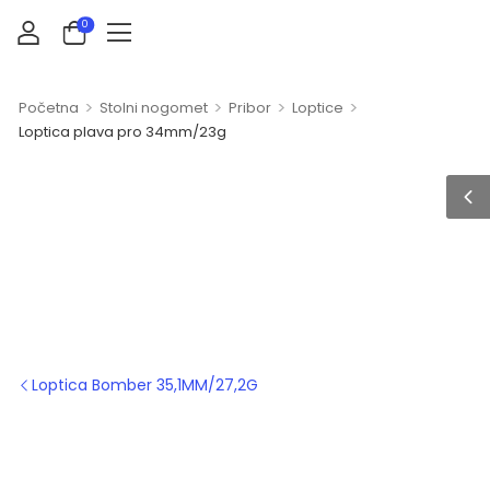
0
>
>
>
>
Početna
Stolni nogomet
Pribor
Loptice
Loptica plava pro 34mm/23g
Loptica Bomber 35,1MM/27,2G