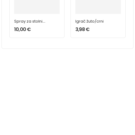
Spray za stolni
Igrač žuto/crni
nogomet
10,00
€
3,98
€