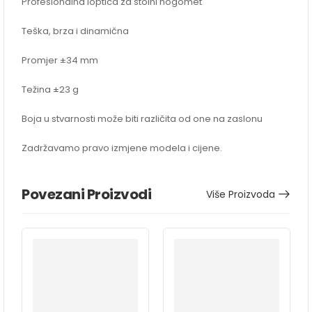
Profesionalna loptica za stolni nogomet
Teška, brza i dinamična
Promjer ±34 mm
Težina ±23 g
Boja u stvarnosti može biti različita od one na zaslonu
Zadržavamo pravo izmjene modela i cijene.
Povezani Proizvodi
Više Proizvoda