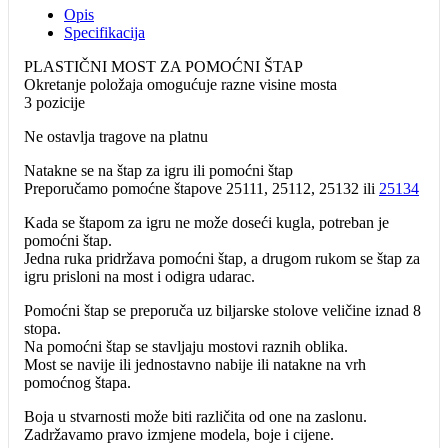
količina
Opis
Specifikacija
PLASTIČNI MOST ZA POMOĆNI ŠTAP
Okretanje položaja omogućuje razne visine mosta
3 pozicije
Ne ostavlja tragove na platnu
Natakne se na štap za igru ili pomoćni štap
Preporučamo pomoćne štapove 25111, 25112, 25132 ili
25134
Kada se štapom za igru ne može doseći kugla, potreban je
pomoćni štap.
Jedna ruka pridržava pomoćni štap, a drugom rukom se štap za
igru prisloni na most i odigra udarac.
Pomoćni štap se preporuča uz biljarske stolove veličine iznad 8
stopa.
Na pomoćni štap se stavljaju mostovi raznih oblika.
Most se navije ili jednostavno nabije ili natakne na vrh
pomoćnog štapa.
Boja u stvarnosti može biti različita od one na zaslonu.
Zadržavamo pravo izmjene modela, boje i cijene.