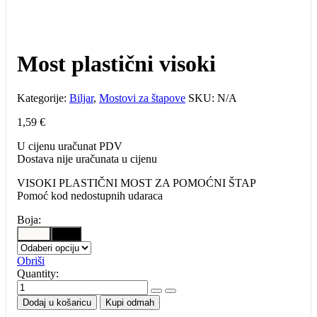
Most plastični visoki
Kategorije:
Biljar
,
Mostovi za štapove
SKU:
N/A
1,59
€
U cijenu uračunat PDV
Dostava nije uračunata u cijenu
VISOKI PLASTIČNI MOST ZA POMOĆNI ŠTAP
Pomoć kod nedostupnih udaraca
Boja:
Bijela
Crna
Obriši
Quantity:
Most
plastični
Dodaj u košaricu
Kupi odmah
visoki