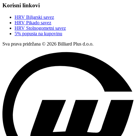
Korisni linkovi
HRV Biljarski savez
HRV Pikado savez
HRV Stolnogometni savez
5% popusta na kupovinu
Sva prava pridržana © 2026 Billiard Plus d.o.o.