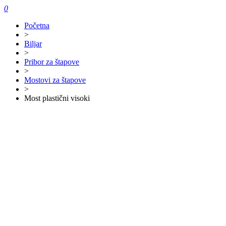
0
Početna
>
Biljar
>
Pribor za štapove
>
Mostovi za štapove
>
Most plastični visoki