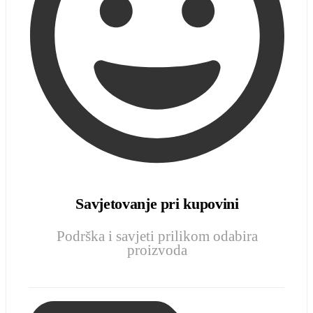
Savjetovanje pri kupovini
Podrška i savjeti prilikom odabira
proizvoda