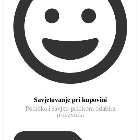
Savjetovanje pri kupovini
Podrška i savjeti prilikom odabira
proizvoda