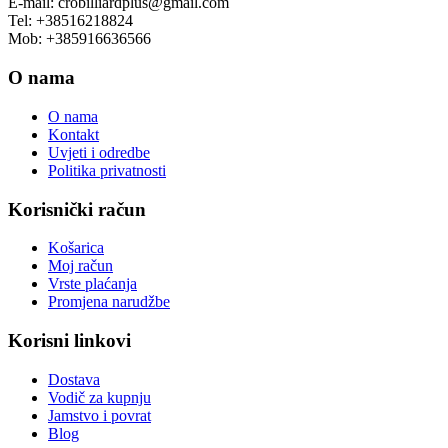
E-mail: crobilliardplus@gmail.com
Tel: +38516218824
Mob: +385916636566
O nama
O nama
Kontakt
Uvjeti i odredbe
Politika privatnosti
Korisnički račun
Košarica
Moj račun
Vrste plaćanja
Promjena narudžbe
Korisni linkovi
Dostava
Vodič za kupnju
Jamstvo i povrat
Blog