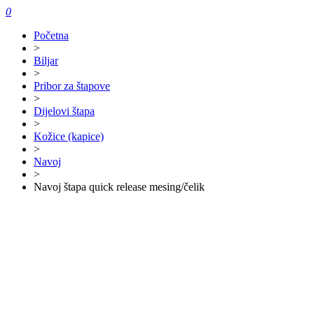
0
Početna
>
Biljar
>
Pribor za štapove
>
Dijelovi štapa
>
Kožice (kapice)
>
Navoj
>
Navoj štapa quick release mesing/čelik