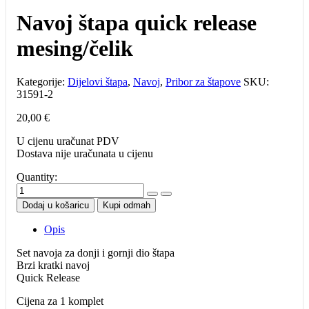
Navoj štapa quick release
mesing/čelik
Kategorije:
Dijelovi štapa
,
Navoj
,
Pribor za štapove
SKU:
31591-2
20,00
€
U cijenu uračunat PDV
Dostava nije uračunata u cijenu
Quantity:
Navoj
štapa
Dodaj u košaricu
Kupi odmah
quick
release
Opis
mesing/
čelik
Set navoja za donji i gornji dio štapa
količina
Brzi kratki navoj
Quick Release
Cijena za 1 komplet