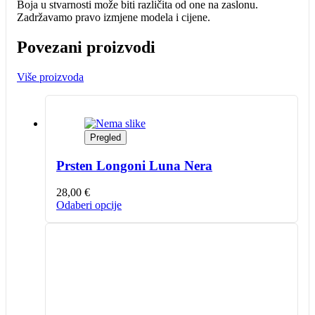
Boja u stvarnosti može biti različita od one na zaslonu.
Zadržavamo pravo izmjene modela i cijene.
Povezani proizvodi
Više proizvoda
Pregled
Prsten Longoni Luna Nera
28,00
€
Ovaj
Odaberi opcije
proizvod
ima
više
varijanti.
Opcije
se
mogu
odabrati