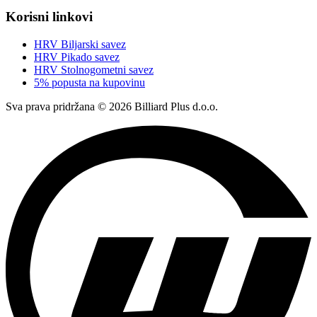
Korisni linkovi
HRV Biljarski savez
HRV Pikado savez
HRV Stolnogometni savez
5% popusta na kupovinu
Sva prava pridržana © 2026 Billiard Plus d.o.o.