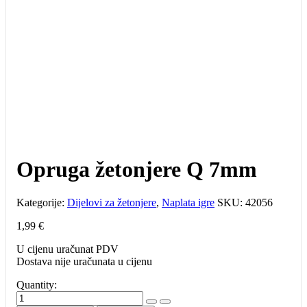
Opruga žetonjere Q 7mm
Kategorije:
Dijelovi za žetonjere
,
Naplata igre
SKU:
42056
1,99
€
U cijenu uračunat PDV
Dostava nije uračunata u cijenu
Quantity:
Opruga