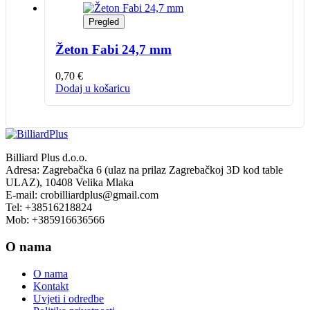
Pregled
Žeton Fabi 24,7 mm
0,70
€
Dodaj u košaricu
Billiard Plus d.o.o.
Adresa: Zagrebačka 6 (ulaz na prilaz Zagrebačkoj 3D kod table
ULAZ), 10408 Velika Mlaka
E-mail: crobilliardplus@gmail.com
Tel: +38516218824
Mob: +385916636566
O nama
O nama
Kontakt
Uvjeti i odredbe