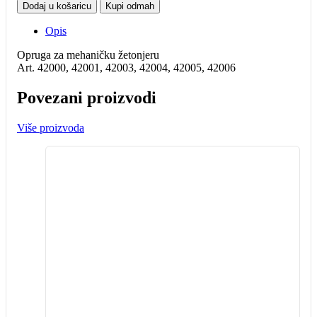
žetonjere
Dodaj u košaricu
Kupi odmah
Q
7mm
Opis
količina
Opruga za mehaničku žetonjeru
Art. 42000, 42001, 42003, 42004, 42005, 42006
Povezani proizvodi
Više proizvoda