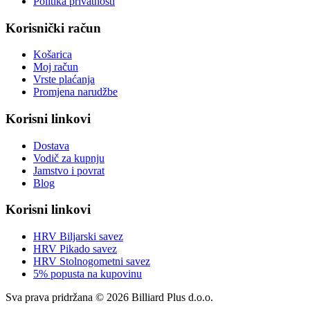
Politika privatnosti
Korisnički račun
Košarica
Moj račun
Vrste plaćanja
Promjena narudžbe
Korisni linkovi
Dostava
Vodič za kupnju
Jamstvo i povrat
Blog
Korisni linkovi
HRV Biljarski savez
HRV Pikado savez
HRV Stolnogometni savez
5% popusta na kupovinu
Sva prava pridržana © 2026 Billiard Plus d.o.o.