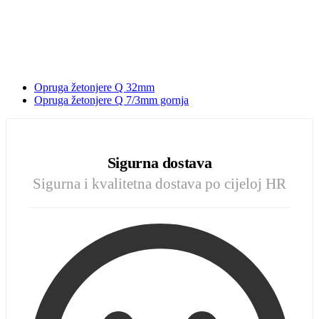
Opruga žetonjere Q 32mm
Opruga žetonjere Q 7/3mm gornja
Sigurna dostava
Sigurna i kvalitetna dostava po cijeloj HR