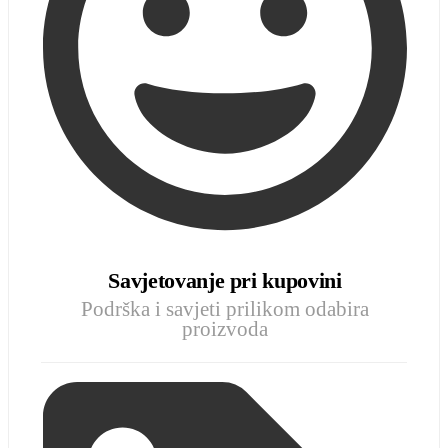
Savjetovanje pri kupovini
Podrška i savjeti prilikom odabira
proizvoda