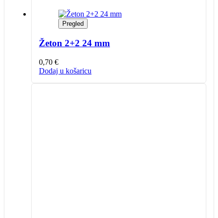
Pregled
Žeton 2+2 24 mm
0,70
€
Dodaj u košaricu