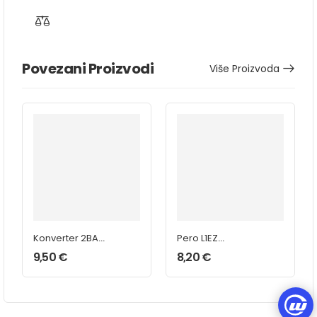
Povezani Proizvodi
Više Proizvoda
Konverter 2BA
Pero L1EZ
Čelik Type V
Inception
9,50
€
8,20
€
25mm