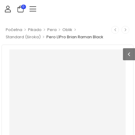
0
>
>
>
>
Početna
Pikado
Pera
Oblik
>
Standard (široka)
Pero L1Pro Brian Raman Black