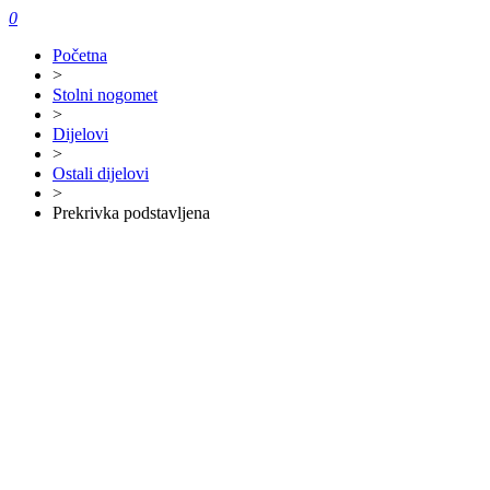
0
Početna
>
Stolni nogomet
>
Dijelovi
>
Ostali dijelovi
>
Prekrivka podstavljena