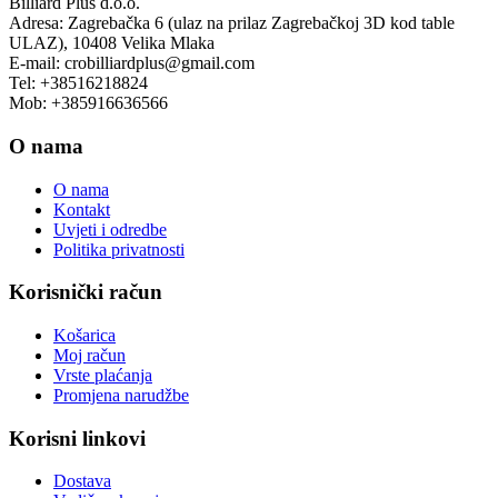
Billiard Plus d.o.o.
Adresa: Zagrebačka 6 (ulaz na prilaz Zagrebačkoj 3D kod table
ULAZ), 10408 Velika Mlaka
E-mail: crobilliardplus@gmail.com
Tel: +38516218824
Mob: +385916636566
O nama
O nama
Kontakt
Uvjeti i odredbe
Politika privatnosti
Korisnički račun
Košarica
Moj račun
Vrste plaćanja
Promjena narudžbe
Korisni linkovi
Dostava