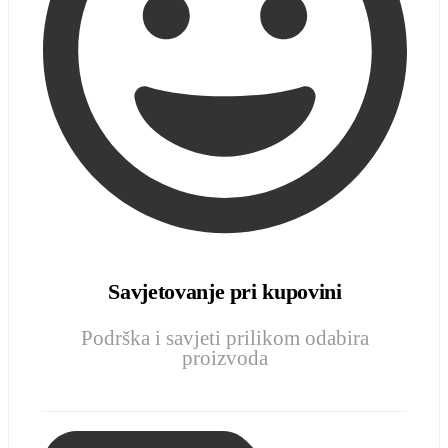
Savjetovanje pri kupovini
Podrška i savjeti prilikom odabira
proizvoda