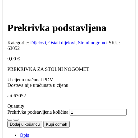
Prekrivka podstavljena
Kategorije:
Dijelovi
,
Ostali dijelovi
,
Stolni nogomet
SKU:
63052
0,00
€
PREKRIVKA ZA STOLNI NOGOMET
U cijenu uračunat PDV
Dostava nije uračunata u cijenu
art.
63052
Quantity:
Prekrivka podstavljena količina
Dodaj u košaricu
Kupi odmah
Opis