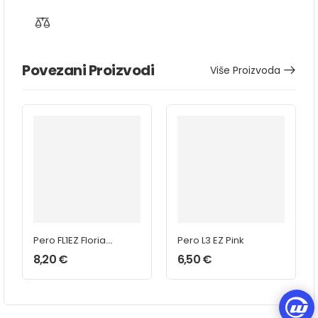
Povezani Proizvodi
Više Proizvoda
Pero FL1EZ Florian
Pero L3 EZ Pink
White
8,20
€
6,50
€