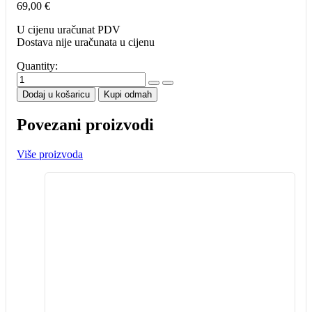
69,00
€
U cijenu uračunat PDV
Dostava nije uračunata u cijenu
Quantity:
Strelice
Unicorn
Dodaj u košaricu
Kupi odmah
Amethyst
18g
Povezani proizvodi
količina
Više proizvoda