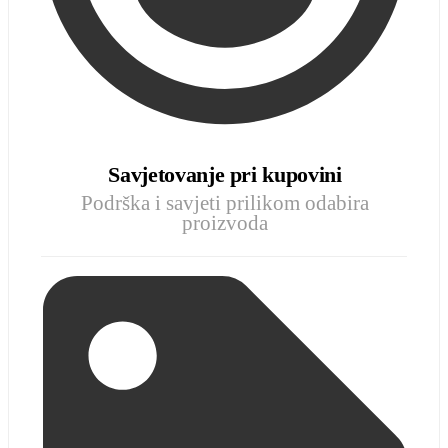
Savjetovanje pri kupovini
Podrška i savjeti prilikom odabira
proizvoda