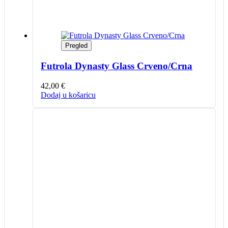
Pregled
Futrola Dynasty Glass Crveno/Crna
42,00
€
Dodaj u košaricu