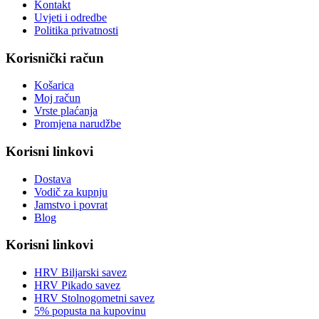
Kontakt
Uvjeti i odredbe
Politika privatnosti
Korisnički račun
Košarica
Moj račun
Vrste plaćanja
Promjena narudžbe
Korisni linkovi
Dostava
Vodič za kupnju
Jamstvo i povrat
Blog
Korisni linkovi
HRV Biljarski savez
HRV Pikado savez
HRV Stolnogometni savez
5% popusta na kupovinu