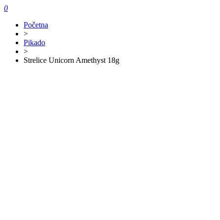
0
Početna
>
Pikado
>
Strelice Unicorn Amethyst 18g