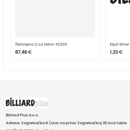
Žetonjera Q za žeton 42200
Ključ timer
87,46
€
1,33
€
Billiard Plus d.o.o.
Adresa: Zagrebačka 6 (ulaz na prilaz Zagrebačkoj 3D kod table