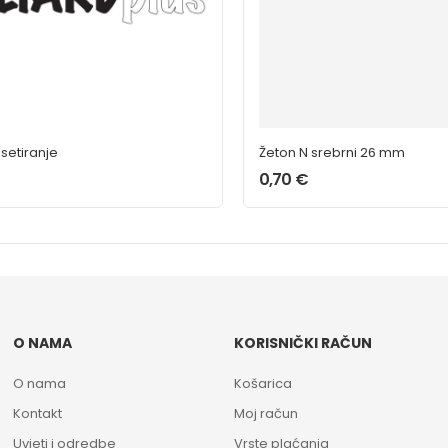
 setiranje
Žeton N srebrni 26 mm
0,70
€
O NAMA
KORISNIČKI RAČUN
O nama
Košarica
Kontakt
Moj račun
Uvjeti i odredbe
Vrste plaćanja