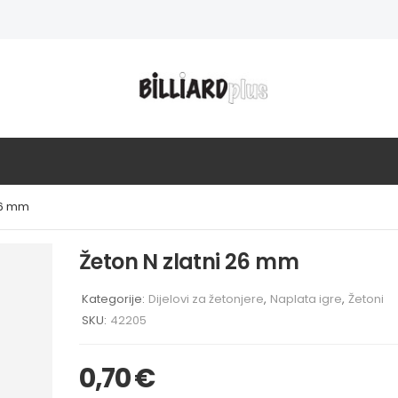
26 mm
Žeton N zlatni 26 mm
Kategorije:
Dijelovi za žetonjere
,
Naplata igre
,
Žetoni
SKU:
42205
0,70
€