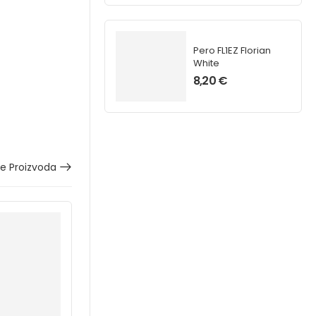
Pero FL1EZ Florian
White
8,20
€
še Proizvoda