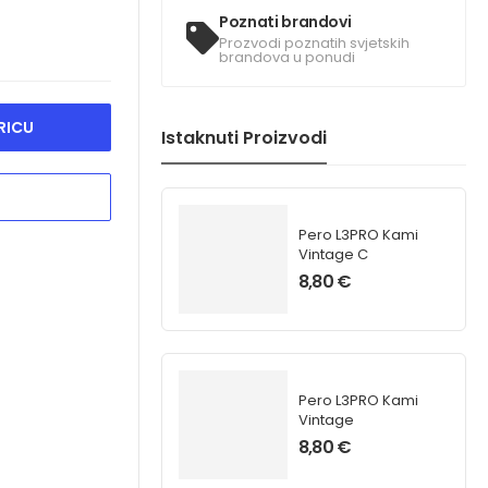
Poznati brandovi
Prozvodi poznatih svjetskih
brandova u ponudi
RICU
Istaknuti Proizvodi
Pero L3PRO Kami
Vintage C
8,80
€
Pero L3PRO Kami
Vintage
8,80
€