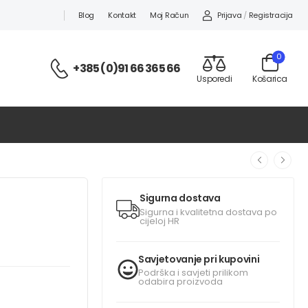
Prijava
/
Registracija
Blog
Kontakt
Moj Račun
0
+385 (0)91 66 365 66
Usporedi
Košarica
Sigurna dostava
Sigurna i kvalitetna dostava po
cijeloj HR
Savjetovanje pri kupovini
Podrška i savjeti prilikom
odabira proizvoda