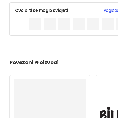
Ovo bi ti se moglo svidjeti
Pogleda
Povezani Proizvodi