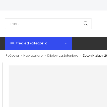
Pregled kategorija
>
>
>
Početna
Naplata igre
Dijelovi za žetonjere
Žeton N zlatni 