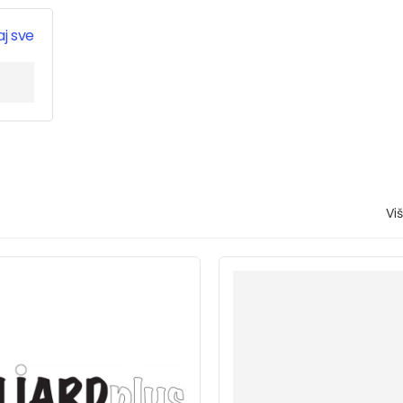
j sve
Vi