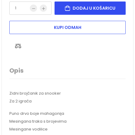
DODAJ U KOŠARICU
KUPI ODMAH
Opis
Zidni brojčanik za snooker
Za 2 igrača
Puno drvo boje mahagonija
Mesingana traka s brojevima
Mesingane vodilice