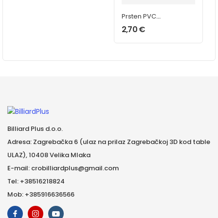
Prsten PVC
Classic 14 mm
2,70
€
Billiard Plus d.o.o.
Adresa: Zagrebačka 6 (ulaz na prilaz Zagrebačkoj 3D kod table
ULAZ), 10408 Velika Mlaka
E-mail: crobilliardplus@gmail.com
Tel: +38516218824
Mob: +385916636566