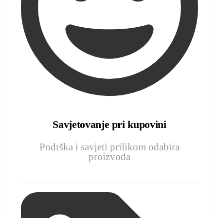
Savjetovanje pri kupovini
Podrška i savjeti prilikom odabira
proizvoda