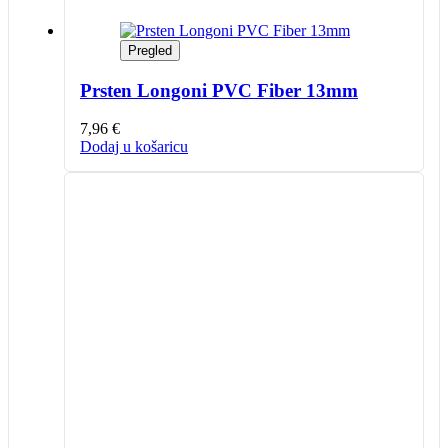
Pregled
Prsten Longoni PVC Fiber 13mm
7,96
€
Dodaj u košaricu