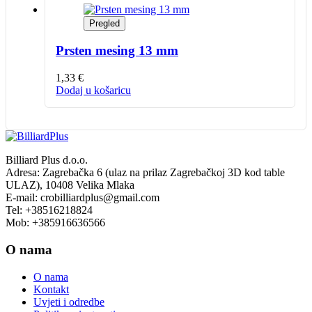
Pregled
Prsten mesing 13 mm
1,33
€
Dodaj u košaricu
Billiard Plus d.o.o.
Adresa: Zagrebačka 6 (ulaz na prilaz Zagrebačkoj 3D kod table
ULAZ), 10408 Velika Mlaka
E-mail: crobilliardplus@gmail.com
Tel: +38516218824
Mob: +385916636566
O nama
O nama
Kontakt
Uvjeti i odredbe