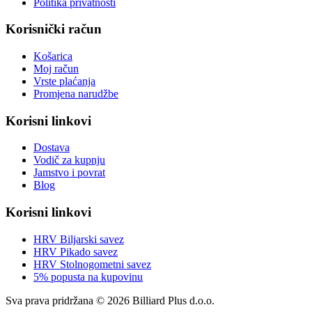
Politika privatnosti
Korisnički račun
Košarica
Moj račun
Vrste plaćanja
Promjena narudžbe
Korisni linkovi
Dostava
Vodič za kupnju
Jamstvo i povrat
Blog
Korisni linkovi
HRV Biljarski savez
HRV Pikado savez
HRV Stolnogometni savez
5% popusta na kupovinu
Sva prava pridržana © 2026 Billiard Plus d.o.o.