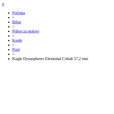
0
Početna
>
Biljar
>
Pribor za stolove
>
Kugle
>
Pool
>
Kugle Dynaspheres Elemental Cobalt 57,2 mm