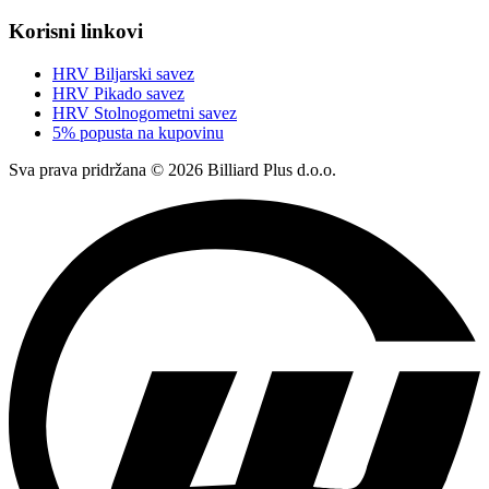
Korisni linkovi
HRV Biljarski savez
HRV Pikado savez
HRV Stolnogometni savez
5% popusta na kupovinu
Sva prava pridržana © 2026 Billiard Plus d.o.o.