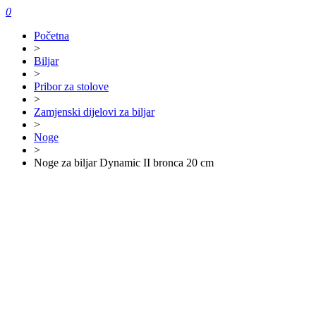
0
Početna
>
Biljar
>
Pribor za stolove
>
Zamjenski dijelovi za biljar
>
Noge
>
Noge za biljar Dynamic II bronca 20 cm