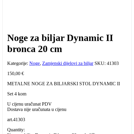
Noge za biljar Dynamic II
bronca 20 cm
Kategorije:
Noge
,
Zamjenski dijelovi za biljar
SKU:
41303
150,00
€
METALNE NOGE ZA BILJARSKI STOL DYNAMIC II
Set 4 kom
U cijenu uračunat PDV
Dostava nije uračunata u cijenu
art.
41303
Quantity: