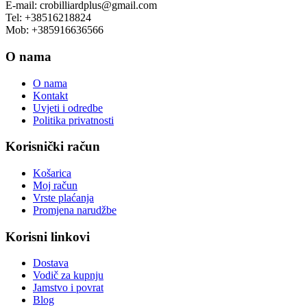
E-mail: crobilliardplus@gmail.com
Tel: +38516218824
Mob: +385916636566
O nama
O nama
Kontakt
Uvjeti i odredbe
Politika privatnosti
Korisnički račun
Košarica
Moj račun
Vrste plaćanja
Promjena narudžbe
Korisni linkovi
Dostava
Vodič za kupnju
Jamstvo i povrat
Blog