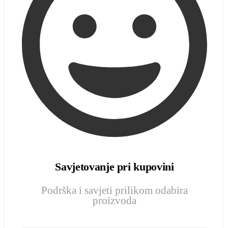
Savjetovanje pri kupovini
Podrška i savjeti prilikom odabira
proizvoda